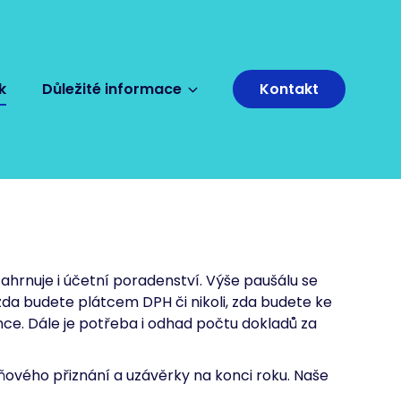
k
Důležité informace
Kontakt
hrnuje i účetní poradenství. Výše paušálu se
zda budete plátcem DPH či nikoli, zda budete ke
ce. Dále je potřeba i odhad počtu dokladů za
ového přiznání a uzávěrky na konci roku. Naše