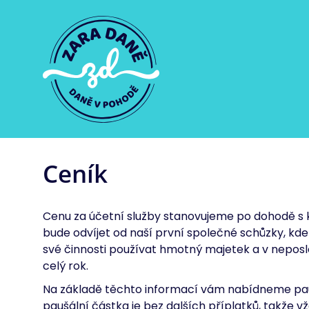
Ceník
Cenu za účetní služby stanovujeme po dohodě s k
bude odvíjet od naší první společné schůzky, kde
své činnosti používat hmotný majetek a v neposl
celý rok.
Na základě těchto informací vám nabídneme pauš
paušální částka je bez dalších příplatků, takže v