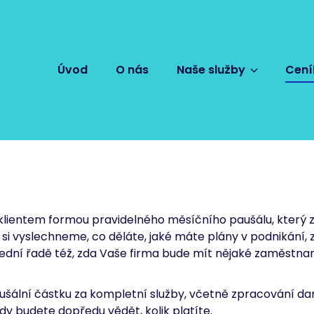
Úvod
O nás
Naše služby
Cení
lientem formou pravidelného měsíčního paušálu, který za
 si vyslechneme, co děláte, jaké máte plány v podnikání, 
ední řadě též, zda Vaše firma bude mít nějaké zaměstnan
ální částku za kompletní služby, včetně zpracování daň
ždy budete dopředu vědět, kolik platíte.